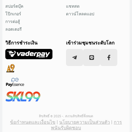
สปอร์ตบุ๊ค
แชทสด
โป๊กเกอร์
ดาวน์โหลดแอป
การต่อสู้
ลอตเตอรี
วิธีการชำระเงิน
เข้าร่วมชุมชนระดับโลก
ลิขสิทธิ์ © 2025 -. สงวนลิขสิทธิ์ทั้งหมด
ข้อกำหนดและเงื่อนไข
|
นโยบายความเป็นส่วนตัว
|
การ
พนันรับผิดชอบ