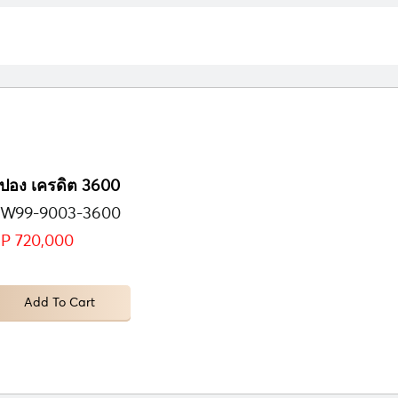
ูปอง เครดิต 3600
W99-9003-3600
P 720,000
Add To Cart