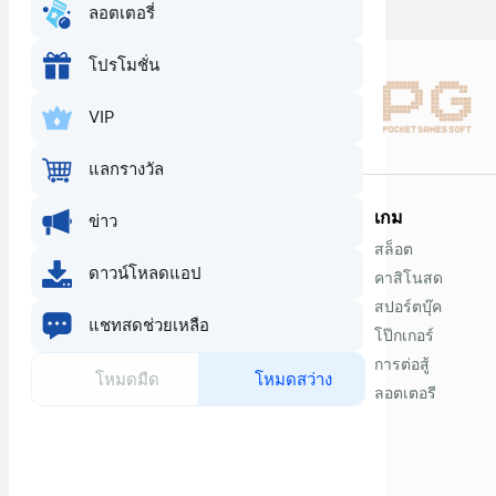
ลอตเตอรี่
โปรโมชั่น
VIP
แลกรางวัล
เกม
ข่าว
สล็อต
ดาวน์โหลดแอป
คาสิโนสด
สปอร์ตบุ๊ค
แชทสดช่วยเหลือ
โป๊กเกอร์
การต่อสู้
โหมดมืด
โหมดสว่าง
ลอตเตอรี