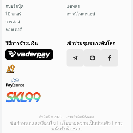
สปอร์ตบุ๊ค
แชทสด
โป๊กเกอร์
ดาวน์โหลดแอป
การต่อสู้
ลอตเตอรี
วิธีการชำระเงิน
เข้าร่วมชุมชนระดับโลก
ลิขสิทธิ์ © 2025 -. สงวนลิขสิทธิ์ทั้งหมด
ข้อกำหนดและเงื่อนไข
|
นโยบายความเป็นส่วนตัว
|
การ
พนันรับผิดชอบ