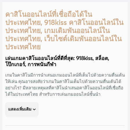
คาสิโนออนไลน์ที่เชื่อถือได้ใน
ประเทศไทย, 918kiss คาสิโนออนไลน์ใน
ประเทศไทย, เกมเดิมพันออนไลน์ใน
ประเทศไทย, เว็บไซต์เดิมพันออนไลน์ใน
ประเทศไทย
เล่นเกมคาสิโนออนไลน์ที่ดีที่สุด: 918kiss, สล็อต,
โป๊กเกอร์, การพนันกีฬา
เกมในคาสิโนมีการนำเสนอเกมออนไลน์ที่เต็มไปด้วยความตื่นเต้น
ให้เล่น คุณอาจสงสัยว่าเกมในคาสิโนเต็มไปด้วยความตื่นเต้นได้
อย่างไร? มีหลายเหตุผลที่คาสิโนนำเสนอคาสิโนออนไลน์ที่เชื่อถือ
ได้ในประเทศไทย สำหรับการเล่นเกมออนไลน์ชั้นนำ
ไม่ว่าคุณจะเล่นเกมใดในคาสิโน คุณจะได้รับสิ่งที่ดีที่สุดที่คุณ
แสดงเพิ่มเติม
กำลังมองหา ผู้เล่นสามารถสนุกกับเกมไพ่ต่าง ๆ หมุนโต๊ะเพื่อเริ่ม
สนุกกับกิจกรรมเกม 918kiss คาสิโนออนไลน์ในประเทศไทย