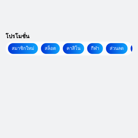
โปรโมชั่น
สมาชิกใหม่
สล็อต
คาสิโน
กีฬา
ส่วนลด
พ