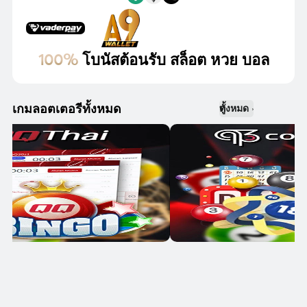
100%
โบนัสต้อนรับ สล็อต หวย บอล
เกมลอตเตอรีทั้งหมด
ดูทั้งหมด