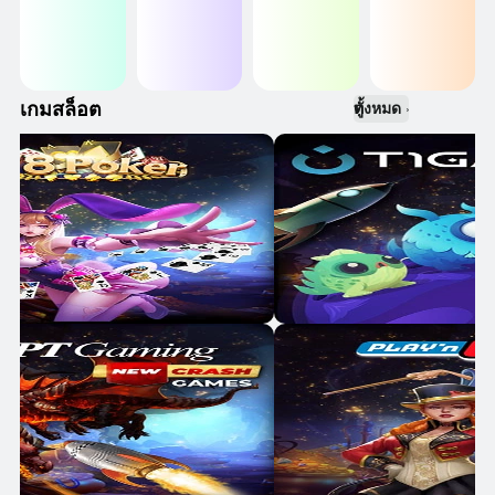
เกมสล็อต
ดูทั้งหมด