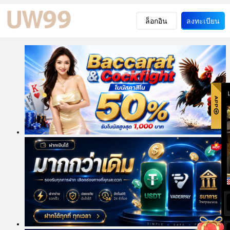
ล็อกอิน
ลงทะเบียน