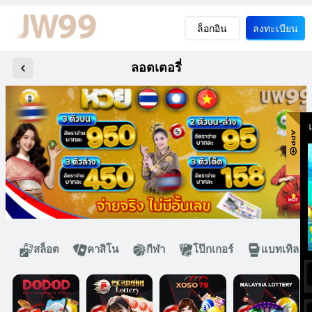
ล็อกอิน
ลงทะเบียน
ลอตเตอรี่
สล็อต
คาสิโน
กีฬา
โป๊กเกอร์
แบทเทิล