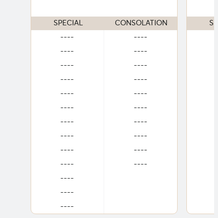
SPECIAL
CONSOLATION
SP
----
----
----
----
----
----
----
----
----
----
----
----
----
----
----
----
----
----
----
----
----
----
----