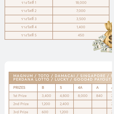
รางวัลที่ 1
18,000
รางวัลที่ 2
7,000
รางวัลที่ 3
3,500
รางวัลที่ 4
1,400
รางวัลที่ 5
450
MAGNUM / TOTO / DAMACAI / SINGAPORE / S
PERDANA LOTTO / LUCKY / GOOD4D PAYOUT
PRIZES
B
S
4A
A
A
1st Prize
3,400
4,800
8,000
840
2
2nd Prize
1,200
2,400
2
3rd Prize
600
1,200
2