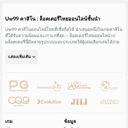
Uw99 คาสิโน : ล็อตเตอรี่ไทยออนไลน์ชั้นนำ
Uw99 คาสิโนออนไลน์ไทยที่เชื่อถือได้ นำเสนอหนึ่งในเกมคาสิโน
ที่ได้รับความนิยมและเก่าแก่ที่สุด – ล็อตเตอรี่ไทยออนไลน์ เก
มล็อตเตอรี่นี้มีหลายรูปแบบและประเภทให้ผู้เล่นเลือกเล่นได้ง่าย
วิธีเล่นล็อตเตอรี่?
แสดงเพิ่มเติม
การเล่นล็อตเตอรี่ง่ายมาก ใครที่เล่นเกมคาสิโนล็อตเตอรี่ออนไลน์
สามารถเล่นได้อย่างสะดวก สำหรับการเล่นล็อตเตอรี่ ให้ลง
ทะเบียนชื่อของคุณเป็นผู้เล่นล็อตเตอรี่และฝากเงินบางส่วน จาก
นั้นซื้อสลากด้วยเงินที่คุณฝาก
ตอนนี้ รอผลผู้โชคดีจากล็อตเตอรี่
ทำไมต้องเล่นล็อตเตอรี่ที่ uw99th.com?
มีหลายเหตุผลที่ชวนคุณมาเล่นล็อตเตอรี่ที่ Uw99 คาสิโนออนไลน์
เกม
ข้อมูล
ไทย คุณสามารถเล่นเกมล็อตเตอรี่เหล่านี้ได้อย่างง่ายดายด้วย