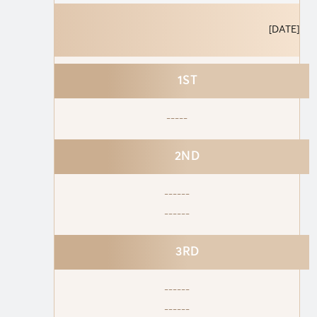
[DATE]
1ST
-----
2ND
------
------
3RD
------
------