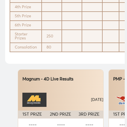
4th Prize
5th Prize
6th Prize
Starter
250
Prizes
Consolation
80
Magnum - 4D Live Results
PMP - 
[DATE]
1ST PRIZE
2ND PRIZE
3RD PRIZE
1ST PR
----
----
----
---