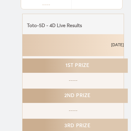
----
Toto-5D - 4D Live Results
[DATE]
1ST PRIZE
-----
2ND PRIZE
-----
3RD PRIZE