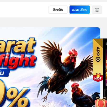
ล็อกอิน
ลงทะเบียน