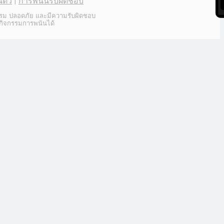
ตัว
|
การพนันรับผิดชอบ
ธรรม ปลอดภัย และมีความรับผิดชอบ
วมกิจกรรมการพนันได้