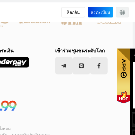
ล็อกอิน
ลงทะเบียน
ำระเงิน
เข้าร่วมชุมชนระดับโลก
ทั้งหมด