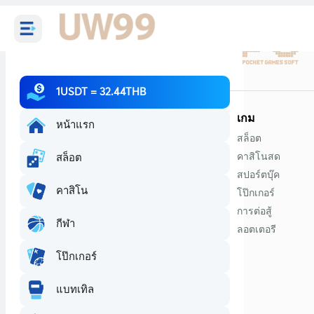
1USDT = 32.44THB
เกม
หน้าแรก
สล็อต
คาสิโนสด
สล็อต
สปอร์ตบุ๊ค
คาสิโน
โป๊กเกอร์
การต่อสู้
กีฬา
ลอตเตอรี
โป๊กเกอร์
แบทเทิล