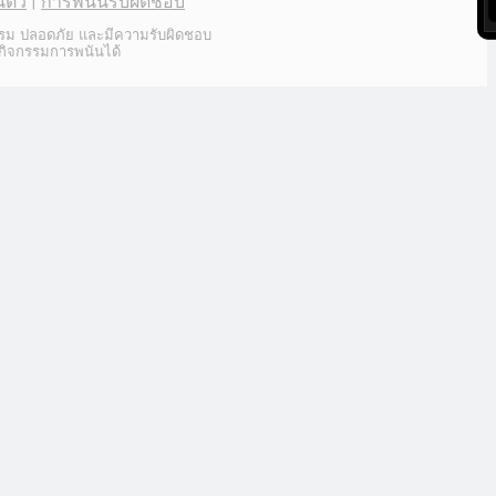
ตัว
|
การพนันรับผิดชอบ
ธรรม ปลอดภัย และมีความรับผิดชอบ
วมกิจกรรมการพนันได้