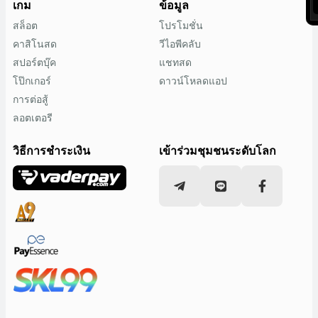
ทำให้โลกเกมคาสิโนของคุณเต็มไปด้วยรางวัลเมื่อเล่นที่
เกม
ข้อมูล
Uw99net คาสิโน
สล็อต
โปรโมชั่น
การเดิมพันออนไลน์ไทย
|
คาสิโนออนไลน์ที่เชื่อถือได้ในไทย
|
คาสิโนสด
วีไอพีคลับ
เครดิตคาสิโนฟรีไทย
สปอร์ตบุ๊ค
แชทสด
โป๊กเกอร์
ดาวน์โหลดแอป
การต่อสู้
ลอตเตอรี
วิธีการชำระเงิน
เข้าร่วมชุมชนระดับโลก