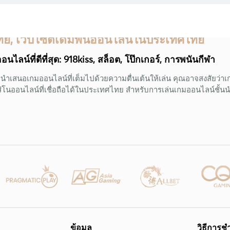
น์ที่เชื่อถือได้ในประเทศไทย, 918kiss คาสิ
ย, เว็บไซต์เดิมพันออนไลน์ในประเทศไทย
นไลน์ที่ดีที่สุด: 918kiss, สล็อต, โป๊กเกอร์, การพนันกีฬา
ำเสนอเกมออนไลน์ที่เต็มไปด้วยความตื่นเต้นให้เล่น คุณอาจสงสัยว่าเก
โนออนไลน์ที่เชื่อถือได้ในประเทศไทย สำหรับการเล่นเกมออนไลน์ชั้น
ใดในคาสิโน คุณจะได้รับสิ่งที่ดีที่สุดที่คุณกำลังมองหา ผู้เล่นสามารถสน
ระเทศไทย
้นที่ไม่เหมือนใครของเกมคาสิโนสดและออนไลน์ และอย่าพลาดโอกาสในการ
งหาแพลตฟอร์มที่ดีที่สุดในการเล่นหรือไม่? ตรวจสอบเกมคาสิโนที่คุณ
ี่ดัดแปลงมาจากเกมแบงก์ออนไลน์ที่มีชื่อเสียง การเล่นแบล็คแจ็คต้อ
้อย่างรวดเร็ว
ข้อมูล
วิธีการช