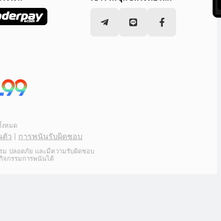
้ง
ทั้งหมด
สามารถเดิมพันตัวเลข มูลค่า และสี (ดำและแดง)
ตัว
|
การพนันรับผิดชอบ
ะการหมุนลูกบอลไปในทิศทางตรงข้ามกับวงล้อรูเล็ต
ธรรม ปลอดภัย และมีความรับผิดชอบ
วมกิจกรรมการพนันได้
ิดเป็นที่ถกเถียง แต่ความนิยมไม่ต้องสงสัย