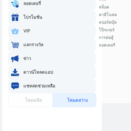
เกมที่รวดเร็วและก
ลอตเตอรี่
สล็อต
คุณสมบัติของแ
คาสิโนสด
โปรโมชั่น
สปอร์ตบุ๊ค
แบล็คแจ็คเป็นเ
แบล็คแจ็คเป็น
โป๊กเกอร์
VIP
ผู้เล่นสามารถชนะ
การต่อสู้
แบล็คแจ็คมีควา
แลกรางวัล
ลอตเตอรี
แบล็คแจ็คเชิญชวน
สนุกกับการเล่น
ข่าว
รูเล็ตออนไลน์
ดาวน์โหลดแอป
รูเล็ตเป็นเกมคาสิโ
แชทสดช่วยเหลือ
รูเล็ตมีวงล้อขนาด
ถ้าผู้เล่นเดาตัวเล
โหมดมืด
โหมดสว่าง
บาคาร่าแบบสด
บาคาร่าเป็นเกมคาสิ
เกมสล็อต