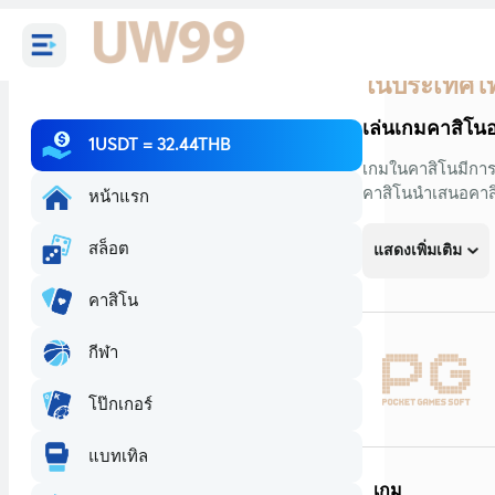
คาสิโนออนไล
ในประเทศไท
เล่นเกมคาสิโนออ
1USDT = 32.44THB
เกมในคาสิโนมีการน
คาสิโนนำเสนอคาสิ
หน้าแรก
สล็อต
ไม่ว่าคุณจะเล่นเกม
แสดงเพิ่มเติม
สิโนออนไลน์ในป
คาสิโน
สนุกกับความตื่นเต
กีฬา
ดังนั้นคุณกำลังมอ
แบล็คแจ็คสด
โป๊กเกอร์
แบล็คแจ็คเป็นเกมท
แบทเทิล
ผู้เล่นเรียนรู้เกมได
เกม