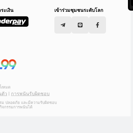
ำระเงิน
เข้าร่วมชุมชนระดับโลก
กจากมืออาชีพ มืออาชีพทำให้การเดิมพันกีฬาเป็นงานของพวกเขา ซึ่ง
มพันกีฬาที่เก่งและประสบความสำเร็จ
มีประสิทธิภาพ เมื่อคุณเข้าใจวิธีการทำงานของสปอร์ตบุ๊คในไทยและ
ำนาญในเกมเฉพาะ เช่น แบล็คแจ็คหรือรูเล็ต คุณก็เช่นกัน ควรมุ่ง
จจุบัน สถิติของทีม ผู้เล่น และเปอร์เซ็นต์การชนะโดยรวม
หนึ่งและยึดตามนั้น จนกว่าคุณจะจำอันดับทีมทั้งหมดและสามารถ
ทั้งหมด
ริม ไม่ถูกชักจูงโดยความนิยมของทีมหรือผู้เล่น ลืมสิ่งที่สื่อหรือ
ตัว
|
การพนันรับผิดชอบ
ขและผลการเล่น ไม่ใช่หน้าตาและสัมภาษณ์
ธรรม ปลอดภัย และมีความรับผิดชอบ
วมกิจกรรมการพนันได้
มตื่นเต้น ความวิตกกังวล ความโกรธ ความเศร้า และความสุข ซึ่ง