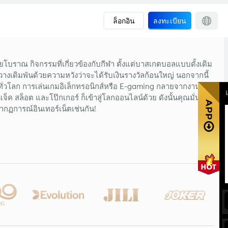
ล็อกอิน
ลงทะเบียน
์ตบุ๊คไทย, การพนันฟุตบอลออนไลน์ในไทย
โบราณ กิจกรรมที่เกี่ยวข้องกับกีฬา ตั้งแต่บาสเกตบอลแบบดั้งเดิม
ื่อวางเดิมพันด้วยความหวังว่าจะได้รับเงินรางวัลก้อนใหญ่ นอกจากนี้
็บทั่วโลก การเล่นเกมอิเล็กทรอนิกส์หรือ E-gaming กลายจากงาน
สล็อต และโป๊กเกอร์ ก็เข้าสู่โลกออนไลน์ด้วย ดังนั้นคุณมั่นใจ
กฏการณ์อินเทอร์เน็ตเช่นกัน!
พยายามเพิ่มเงินรางวัลของคุณ ไม่ว่าคุณจะเดิมพันในสถานที่จริงใน
่งที่คุณต้องมีคือโชค ความเชื่อมั่นในนักกีฬา หรือในตัวคุณเอง
่านที่รักโชคดี เราจะเผยความลับในการเป็นนักเดิมพันกีฬาที่เก่งเพื่อ
งนี้สร้างความตื่นเต้นและผลักดันให้เราวางเดิมพันเพื่อหวังรวยกว่า
การใช้กลยุทธ์ที่เหมาะสมและเดิมพันในจำนวนที่สมเหตุสมผล คุณก็อาจ