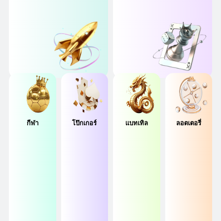
กีฬา
โป๊กเกอร์
แบทเทิล
ลอตเตอรี่