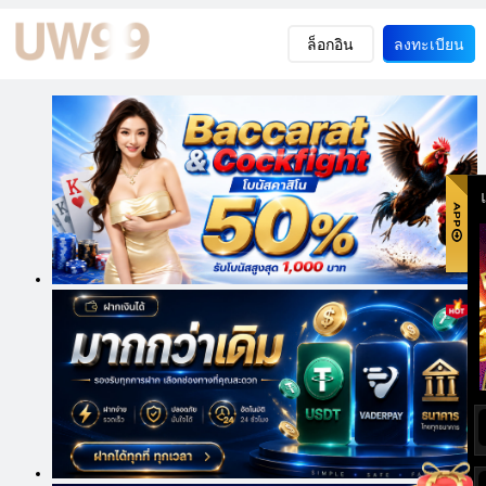
ล็อกอิน
ลงทะเบียน