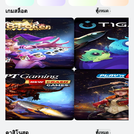
เกมสล็อต
ดูทั้งหมด
คาสิโนสด
ดูทั้งหมด