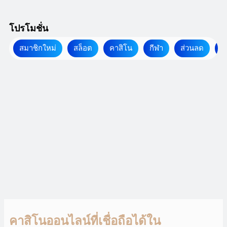
โปรโมชั่น
สมาชิกใหม่
สล็อต
คาสิโน
กีฬา
ส่วนลด
พ
คาสิโนออนไลน์ที่เชื่อถือได้ใน