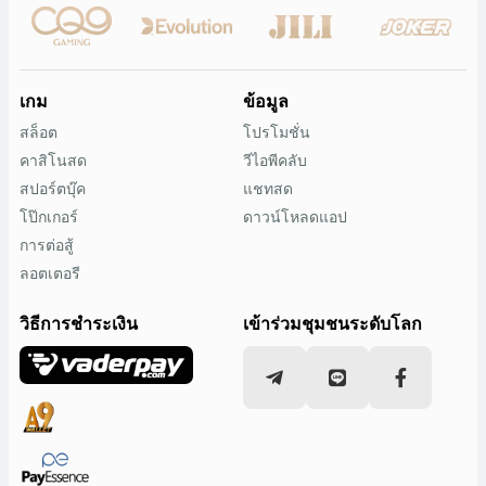
ดังนั้นคุณกำลังมองหาแพลตฟอร์มที่ดีที่สุดในการเล่นหรือไม่?
ตรวจสอบเกมคาสิโนที่คุณสามารถเพลิดเพลินได้ที่ Uw99 คาสิโน
ออนไลน์
เกม
ข้อมูล
แบล็คแจ็คสด
สล็อต
โปรโมชั่น
แบล็คแจ็คเป็นเกมที่ดัดแปลงมาจากเกมแบงก์ออนไลน์ที่มีชื่อเสียง
คาสิโนสด
วีไอพีคลับ
การเล่นแบล็คแจ็คต้องใช้โชคในการชนะเกม แต่กฎของแบล็คแจ็
สปอร์ตบุ๊ค
แชทสด
คนั้นเข้าใจง่ายและช่วยให้ผู้เล่นเรียนรู้เกมได้อย่างรวดเร็ว
โป๊กเกอร์
ดาวน์โหลดแอป
การต่อสู้
เกมที่รวดเร็วและกลยุทธ์การเล่นง่ายทำให้แบล็คแจ็คเป็นราชา
แห่งคาสิโนโดยไม่ต้องโต้แย้ง
ลอตเตอรี
คุณสมบัติของแบล็คแจ็ค
วิธีการชำระเงิน
เข้าร่วมชุมชนระดับโลก
แบล็คแจ็คเป็นเกมคาสิโนที่นำเสนอเกมที่ยุติธรรมพร้อมเคล็ด
ลับการเล่นง่าย ๆ
แบล็คแจ็คเป็นเกมสนุกและให้ความบันเทิง
ผู้เล่นสามารถชนะรางวัลที่ดีที่สุดได้
แบล็คแจ็คมีความปลอดภัยสูงสำหรับผู้เล่น
แบล็คแจ็คเชิญชวนผู้เล่นที่เชื่อถือได้ให้มีโอกาสเล่นเกมที่ดี