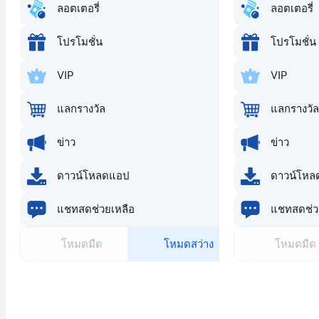
ลอตเตอรี่
ลอตเตอรี่
โปรโมชั่น
โปรโมชั่น
VIP
VIP
แลกรางวัล
แลกรางวัล
ข่าว
ข่าว
ดาวน์โหลดแอป
ดาวน์โหล
แชทสดช่วยเหลือ
แชทสดช่ว
โหมดมืด
โหมดสว่าง
โหมดมืด