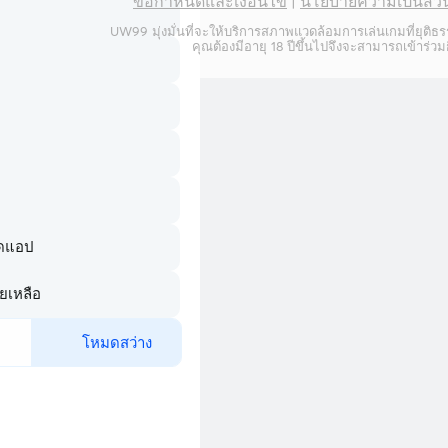
ข้อกำหนดและเงื่อนไข
|
นโยบายความเป็นส่วน
UW99 มุ่งมั่นที่จะให้บริการสภาพแวดล้อมการเล่นเกมที่ยุติ
คุณต้องมีอายุ 18 ปีขึ้นไปจึงจะสามารถเข้าร่
ดแอป
ยเหลือ
โหมดสว่าง