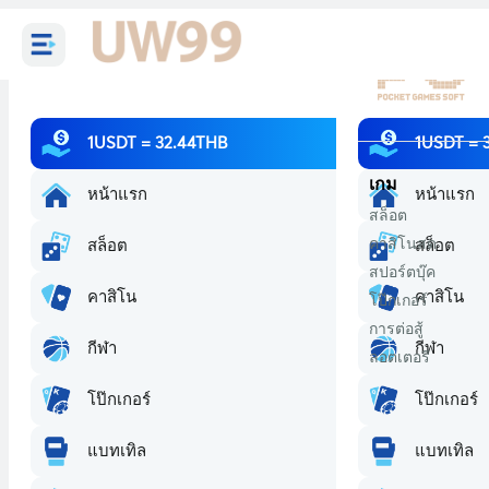
1USDT = 32.44THB
1USDT = 
เกม
หน้าแรก
หน้าแรก
สล็อต
คาสิโนสด
สล็อต
สล็อต
สปอร์ตบุ๊ค
คาสิโน
คาสิโน
โป๊กเกอร์
การต่อสู้
กีฬา
กีฬา
ลอตเตอรี
โป๊กเกอร์
โป๊กเกอร์
แบทเทิล
แบทเทิล