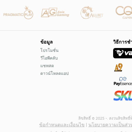
ข้อมูล
วิธีการช
โปรโมชั่น
วีไอพีคลับ
แชทสด
ดาวน์โหลดแอป
ลิขสิทธิ์ © 2025 -. สงวนลิขสิทธิ์
ข้อกำหนดและเงื่อนไข
|
นโยบายความเป็นส่วน