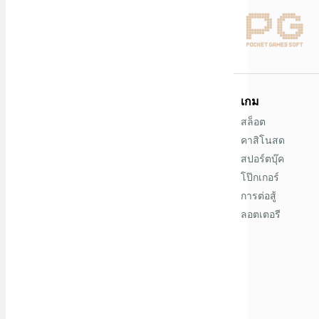
เกม
สล็อต
คาสิโนสด
สปอร์ตบุ๊ค
โป๊กเกอร์
การต่อสู้
ลอตเตอรี