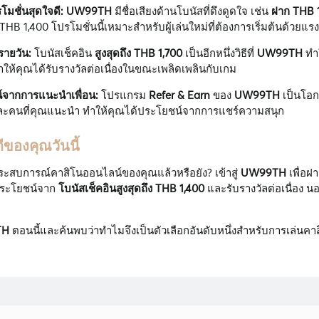
มชั่นสุดใจดี:
UW99TH
มีชื่อเสียงด้านโบนัสที่ดึงดูดใจ เช่น
ฝาก THB 1
THB 1,400 โปรโมชั่นนี้เหมาะสำหรับผู้เล่นใหม่ที่ต้องการเริ่มต้นด้วยแร
รายวัน:
โบนัสเช็คอิน
สูงสุดถึง THB 1,700
เป็นอีกหนึ่งวิธีที่
UW99TH
ทำใ
ให้คุณได้รับรางวัลต่อเนื่องในขณะเพลิดเพลินกับเกม
น์จากการแนะนำเพื่อน:
โปรแกรม
Refer & Earn
ของ
UW99TH
เป็นโอก
่ละคนที่คุณแนะนำ ทำให้คุณได้ประโยชน์จากการแชร์ความสนุก
ีของคุณวันนี้
ะสบการณ์คาสิโนออนไลน์ของคุณแล้วหรือยัง? เข้าสู่
UW99TH
เพื่อฝ
ประโยชน์จาก
โบนัสเช็คอินสูงสุดถึง THB 1,400
และรับรางวัลต่อเนื่อง น
TH
ตอนนี้และค้นพบว่าทำไมจึงเป็นตัวเลือกอันดับหนึ่งสำหรับการเล่นคาส