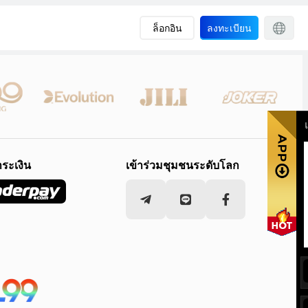
mail address
you registered with us.
ล็อกอิน
ลงทะเบียน
ำระเงิน
เข้าร่วมชุมชนระดับโลก