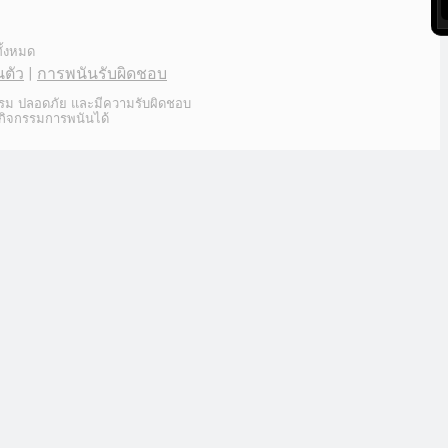
ทั้งหมด
ตัว
|
การพนันรับผิดชอบ
ธรรม ปลอดภัย และมีความรับผิดชอบ
วมกิจกรรมการพนันได้